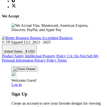
We Accept
© TP Apparel LLC 2012 - 2025
United States - $ USD
Product Safety
Intellectual Property Policy
CA: Do Not Sell My
Personal Information
Privacy Policy
Terms
Welcome Guest!
Log In
Sign Up
Create an account to save your favorite designs for viewing