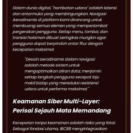
Dalam dunia digital, "hambatan udara" adalah latensi
dan antarmuka yang membingungkan. Navigasi
Aerodinamis di platform kami dirancang untuk
membuang semua elemen yang memperlambat
pergerakan pengguna. Setiap menu, tombol, dan
transisi halaman dibuat seringkas mungkin agar
pengguna dapat berpindah antar fitur dengan
kecepatan maksimal.
"Desain aerodinamis dalam navigasi
adalah metode sistem untuk
mengoptimalkan aliran data; menjamin
setiap langkah pengguna secepat laju
mobil balap yang mereduksi resistensi
udara untuk performa maksimal."
Keamanan Siber Multi-Layer:
Perisai Sejauh Mata Memandang
Kecepatan tanpa keamanan adalah risiko yang fatal.
Sebagai fondasi utama, IBC88 mengintegrasikan