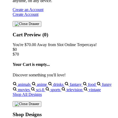
anytime, on any device.
Create an Account
Create Account
Cart Preview (0)
You're
$70.00
Away from
Slot Online Terpercaya!
$0
$70
Your Cart is empty...
Discover something you'll love!
animals
anime
drinks
fantasy
food
funny
movies
sci-fi
sports
television
vintage
Shop All Designs
Shop Designs