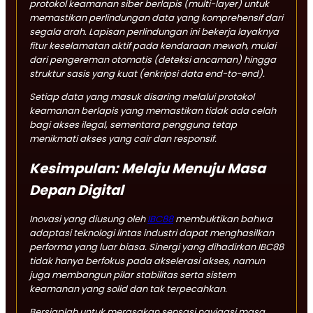
protokol keamanan siber berlapis (
multi-layer
) untuk
memastikan perlindungan data yang komprehensif dari
segala arah. Lapisan perlindungan ini bekerja layaknya
fitur keselamatan aktif pada kendaraan mewah, mulai
dari pengereman otomatis (deteksi ancaman) hingga
struktur sasis yang kuat (enkripsi data end-to-end).
Setiap data yang masuk disaring melalui protokol
keamanan berlapis yang memastikan tidak ada celah
bagi akses ilegal, sementara pengguna tetap
menikmati akses yang cair dan responsif.
Kesimpulan: Melaju Menuju Masa
Depan Digital
Inovasi yang diusung oleh
IBC88
membuktikan bahwa
adaptasi teknologi lintas industri dapat menghasilkan
performa yang luar biasa. Sinergi yang dihadirkan IBC88
tidak hanya berfokus pada akselerasi akses, namun
juga membangun pilar stabilitas serta sistem
keamanan yang solid dan tak terpecahkan.
Bersiaplah untuk merasakan sensasi navigasi masa