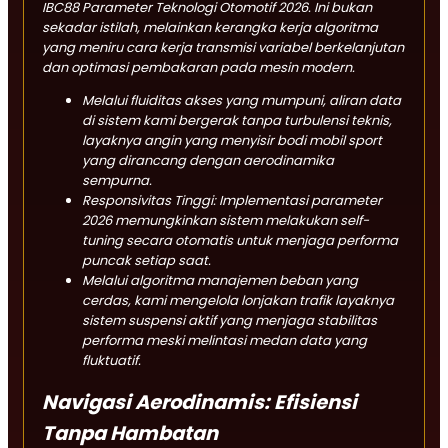
IBC88 Parameter Teknologi Otomotif 2026. Ini bukan
sekadar istilah, melainkan kerangka kerja algoritma
yang meniru cara kerja transmisi variabel berkelanjutan
dan optimasi pembakaran pada mesin modern.
Melalui fluiditas akses yang mumpuni, aliran data
di sistem kami bergerak tanpa turbulensi teknis,
layaknya angin yang menyisir bodi mobil sport
yang dirancang dengan aerodinamika
sempurna.
Responsivitas Tinggi: Implementasi parameter
2026 memungkinkan sistem melakukan
self-
tuning
secara otomatis untuk menjaga performa
puncak setiap saat.
Melalui algoritma manajemen beban yang
cerdas, kami mengelola lonjakan trafik layaknya
sistem suspensi aktif yang menjaga stabilitas
performa meski melintasi medan data yang
fluktuatif.
Navigasi Aerodinamis: Efisiensi
Tanpa Hambatan